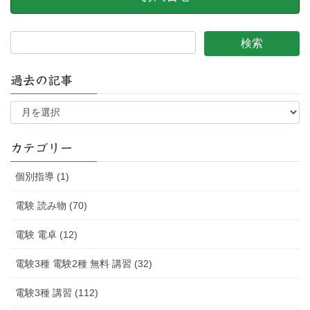
過去の記事
過
去
の
記
カテゴリー
事
個別指導 (1)
電験 読み物 (70)
電験 電卓 (12)
電験3種 電験2種 無料 講習 (32)
電験3種 講習 (112)