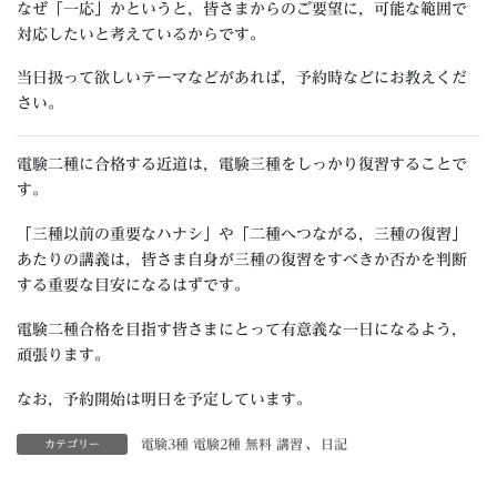
なぜ「一応」かというと，皆さまからのご要望に，可能な範囲で
対応したいと考えているからです。
当日扱って欲しいテーマなどがあれば，予約時などにお教えくだ
さい。
電験二種に合格する近道は，電験三種をしっかり復習することで
す。
「三種以前の重要なハナシ」や「二種へつながる，三種の復習」
あたりの講義は，皆さま自身が三種の復習をすべきか否かを判断
する重要な目安になるはずです。
電験二種合格を目指す皆さまにとって有意義な一日になるよう，
頑張ります。
なお，予約開始は明日を予定しています。
電験3種 電験2種 無料 講習
、
日記
カテゴリー