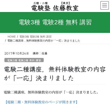
コ
ナ
ン
ビ
テ
ゲ
ン
ー
電験3種 電験2種 無料 講習
ツ
シ
へ
ョ
ス
ン
HOME
電験3種 電験2種 無料 講習
キ
に
電験二種講座，無料体験教室の内容が「一応」決まりました
ッ
移
プ
動
2017年10月24日
講師：佐藤
電験3種 電験2種 無料 講習
電験二種講座，無料体験教室の内容
が「一応」決まりました
電験二種講座，無料体験教室の内容が「一応」決まりました。
【電験二種・無料体験教室のページが開きます】