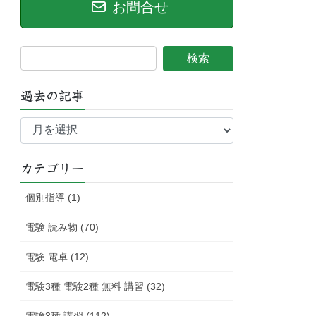
お問合せ
過去の記事
過
去
の
記
カテゴリー
事
個別指導 (1)
電験 読み物 (70)
電験 電卓 (12)
電験3種 電験2種 無料 講習 (32)
電験3種 講習 (112)