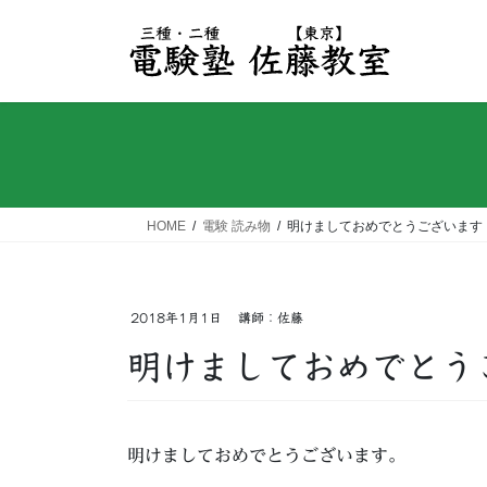
コ
ナ
ン
ビ
テ
ゲ
ン
ー
ツ
シ
へ
ョ
ス
ン
キ
に
ッ
移
HOME
電験 読み物
明けましておめでとうございます
プ
動
2018年1月1日
講師：佐藤
明けましておめでとう
明けましておめでとうございます。