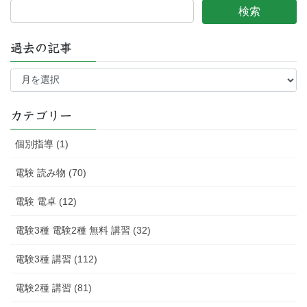
過去の記事
過
去
の
記
カテゴリー
事
個別指導 (1)
電験 読み物 (70)
電験 電卓 (12)
電験3種 電験2種 無料 講習 (32)
電験3種 講習 (112)
電験2種 講習 (81)