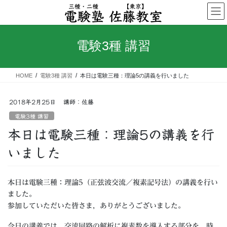
コ
ナ
ン
ビ
テ
ゲ
ン
ー
電験3種 講習
ツ
シ
へ
ョ
ス
ン
HOME
電験3種 講習
本日は電験三種：理論5の講義を行いました
キ
に
ッ
移
プ
動
2018年2月25日
講師：佐藤
電験3種 講習
本日は電験三種：理論5の講義を行
いました
本日は電験三種：理論5（正弦波交流／複素記号法）の講義を行い
ました。
参加していただいた皆さま，ありがとうございました。
今日の講義では，交流回路の解析に複素数を導入する部分を，時