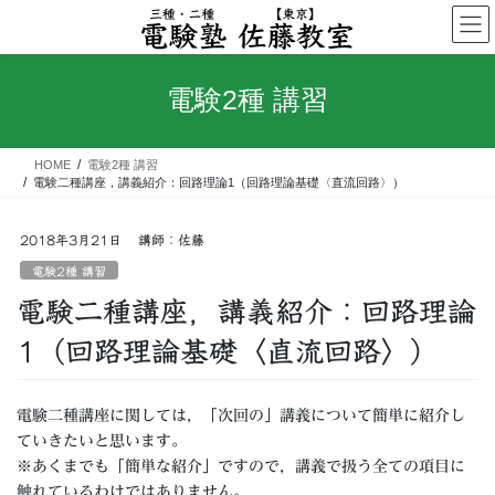
コ
ナ
ン
ビ
テ
ゲ
ン
ー
電験2種 講習
ツ
シ
へ
ョ
ス
ン
HOME
電験2種 講習
キ
に
電験二種講座，講義紹介：回路理論1（回路理論基礎〈直流回路〉）
ッ
移
プ
動
2018年3月21日
講師：佐藤
電験2種 講習
電験二種講座，講義紹介：回路理論
1（回路理論基礎〈直流回路〉）
電験二種講座に関しては，「次回の」講義について簡単に紹介し
ていきたいと思います。
※あくまでも「簡単な紹介」ですので，講義で扱う全ての項目に
触れているわけではありません。