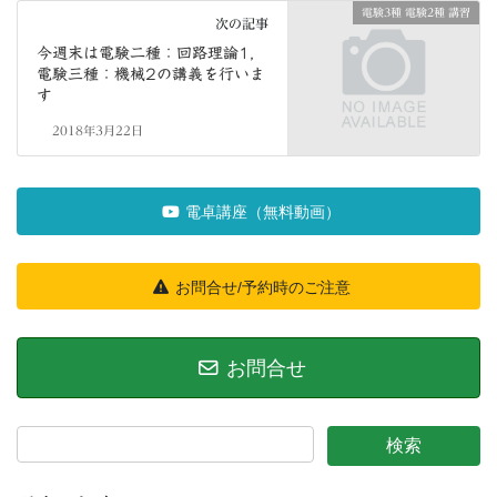
電験3種 電験2種 講習
次の記事
今週末は電験二種：回路理論1，
電験三種：機械2の講義を行いま
す
2018年3月22日
電卓講座（無料動画）
お問合せ/予約時のご注意
お問合せ