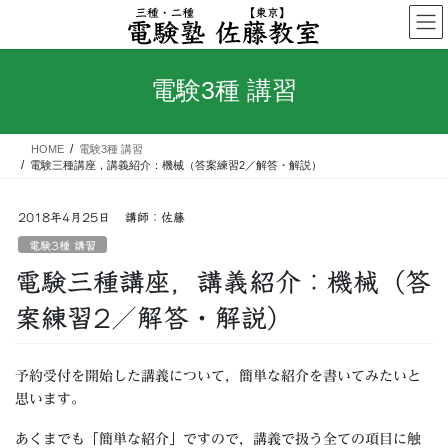
コ
ナ
ン
ビ
テ
ゲ
ン
ー
電験3種 講習
ツ
シ
へ
ョ
ス
ン
HOME
電験3種 講習
キ
に
電験三種講座，講義紹介：機械（答案練習2／解答・解説）
ッ
移
プ
動
2018年4月25日
講師：佐藤
電験3種 講習
電験三種講座，講義紹介：機械（答
案練習2／解答・解説）
予約受付を開始した講義について，簡単な紹介を書いてみたいと
思います。
あくまでも「簡単な紹介」ですので，講義で扱う全ての項目に触