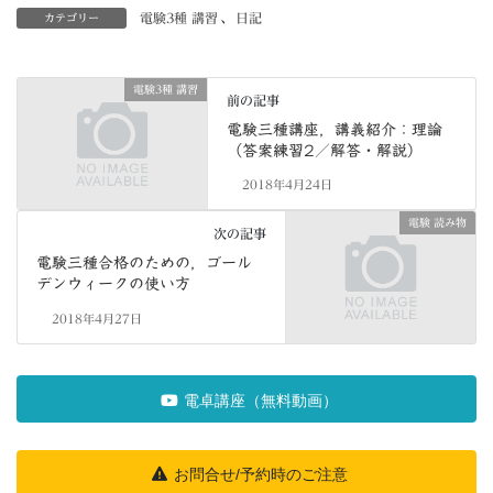
電験3種 講習
、
日記
カテゴリー
電験3種 講習
前の記事
電験三種講座，講義紹介：理論
（答案練習2／解答・解説）
2018年4月24日
電験 読み物
次の記事
電験三種合格のための，ゴール
デンウィークの使い方
2018年4月27日
電卓講座（無料動画）
お問合せ/予約時のご注意