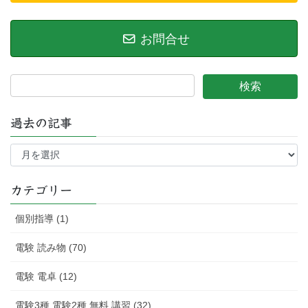
お問合せ
過去の記事
過
去
の
記
カテゴリー
事
個別指導 (1)
電験 読み物 (70)
電験 電卓 (12)
電験3種 電験2種 無料 講習 (32)