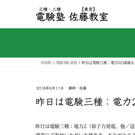
コ
ナ
ン
ビ
テ
ゲ
ン
ー
ツ
シ
へ
ョ
ス
ン
キ
に
ッ
移
HOME
電験3種 講習
昨日は電験三種：電力2の講義を
プ
動
2018年6月11日
講師：佐藤
昨日は電験三種：電力
昨日は電験三種：電力2（原子力発電，他／