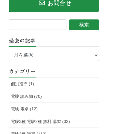
お問合せ
過去の記事
過
去
の
記
カテゴリー
事
個別指導 (1)
電験 読み物 (70)
電験 電卓 (12)
電験3種 電験2種 無料 講習 (32)
電験3種 講習 (112)