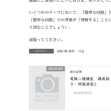
講義にご参加いただいた皆さま，ありがとう
いくつかのテーマにおいて，「簡単な回路」
「簡単な回路」での考察が「理解する」こと
て済むことでしょう）。
頑張ってください。
電験3種 講習
、
日記
カテゴリー
電験2種 講習
前の記事
電験二種講座，講義紹
介：問題演習2
2018年6月7日