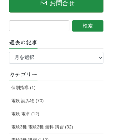
お問合せ
過去の記事
過
去
の
記
カテゴリー
事
個別指導 (1)
電験 読み物 (70)
電験 電卓 (12)
電験3種 電験2種 無料 講習 (32)
電験3種 講習 (112)