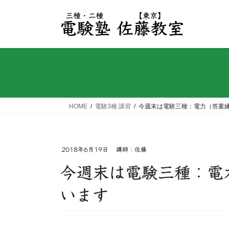
コ
ナ
ン
ビ
テ
ゲ
ン
ー
ツ
シ
へ
ョ
ス
ン
キ
に
ッ
移
HOME
電験3種 講習
今週末は電験三種：電力（答案
プ
動
2018年6月19日
講師：佐藤
今週末は電験三種：電
います