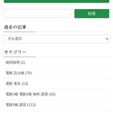
過去の記事
過
去
の
記
カテゴリー
事
個別指導 (1)
電験 読み物 (70)
電験 電卓 (12)
電験3種 電験2種 無料 講習 (32)
電験3種 講習 (112)