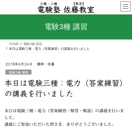
コ
ナ
ン
ビ
テ
ゲ
ン
ー
電験3種 講習
ツ
シ
へ
ョ
ス
ン
HOME
電験3種 講習
キ
に
本日は電験三種：電力（答案練習）の講義を行いました
ッ
移
プ
動
2018年6月24日
講師：佐藤
電験3種 講習
本日は電験三種：電力（答案練習）
の講義を行いました
本日は電験三種：電力（答案練習／解答・解説）の講義を行いま
した。
講義にご参加いただいた皆さま，ありがとうございました。