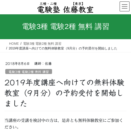
コ
ナ
ン
ビ
テ
ゲ
ン
ー
電験3種 電験2種 無料 講習
ツ
シ
へ
ョ
ス
ン
HOME
電験3種 電験2種 無料 講習
キ
に
2019年度講座へ向けての無料体験教室（9月分）の予約受付を開始しました
ッ
移
プ
動
2018年8月6日
講師：佐藤
電験3種 電験2種 無料 講習
2019年度講座へ向けての無料体験
教室（9月分）の予約受付を開始し
ました
当講座の受講を検討中の方は，是非とも無料体験教室にご参加く
ださい。