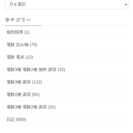
去
の
記
カテゴリー
事
個別指導 (1)
電験 読み物 (70)
電験 電卓 (12)
電験3種 電験2種 無料 講習 (32)
電験3種 講習 (112)
電験2種 講習 (81)
電験3種 電験2種 講習 (31)
日記 (600)