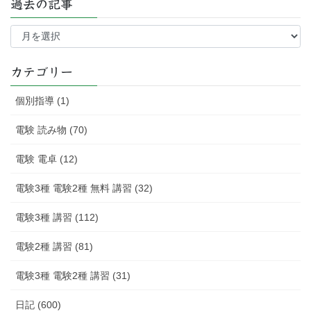
過去の記事
過
去
の
記
カテゴリー
事
個別指導 (1)
電験 読み物 (70)
電験 電卓 (12)
電験3種 電験2種 無料 講習 (32)
電験3種 講習 (112)
電験2種 講習 (81)
電験3種 電験2種 講習 (31)
日記 (600)