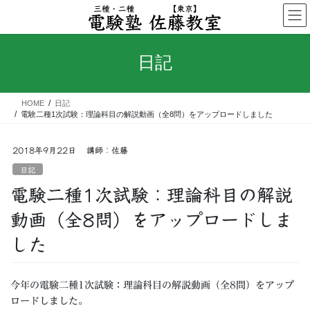
コ
ナ
ン
ビ
テ
ゲ
ン
ー
日記
ツ
シ
へ
ョ
ス
ン
HOME
日記
キ
に
電験二種1次試験：理論科目の解説動画（全8問）をアップロードしました
ッ
移
プ
動
2018年9月22日
講師：佐藤
日記
電験二種1次試験：理論科目の解説
動画（全8問）をアップロードしま
した
今年の電験二種1次試験：理論科目の解説動画（全8問）をアップ
ロードしました。