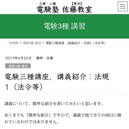
コ
ナ
ン
ビ
テ
ゲ
ン
ー
電験3種 講習
ツ
シ
へ
ョ
ス
ン
HOME
電験3種 講習
電験三種講座，講義紹介：法規1（法令等）
キ
に
ッ
移
プ
動
2019年6月20日
講師：佐藤
電験3種 講習
電験三種講座，講義紹介：法規
1（法令等）
講義について，簡単な紹介を書いてみたいと思います。
あくまでも「簡単な紹介」ですので，講義で扱う全ての項目に触
れているわけではありません。