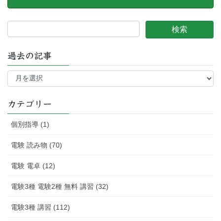
過去の記事
過
去
の
記
カテゴリー
事
個別指導 (1)
電験 読み物 (70)
電験 電卓 (12)
電験3種 電験2種 無料 講習 (32)
電験3種 講習 (112)