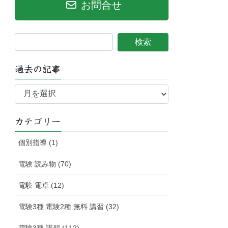
お問合せ
過去の記事
過
去
の
記
カテゴリー
事
個別指導 (1)
電験 読み物 (70)
電験 電卓 (12)
電験3種 電験2種 無料 講習 (32)
電験3種 講習 (112)