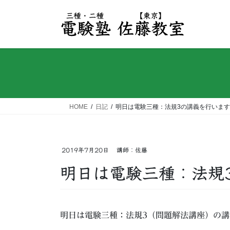
コ
ナ
ン
ビ
テ
ゲ
ン
ー
ツ
シ
へ
ョ
ス
ン
キ
に
ッ
移
HOME
日記
明日は電験三種：法規3の講義を行います
プ
動
2019年7月20日
講師：佐藤
明日は電験三種：法規
明日は電験三種：法規3（問題解法講座）の