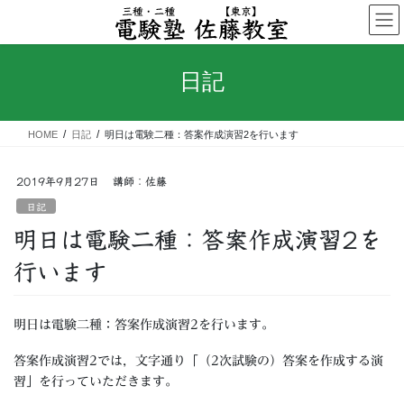
コ
ナ
ン
ビ
テ
ゲ
ン
ー
日記
ツ
シ
へ
ョ
ス
ン
HOME
日記
明日は電験二種：答案作成演習2を行います
キ
に
ッ
移
プ
動
2019年9月27日
講師：佐藤
日記
明日は電験二種：答案作成演習2を
行います
明日は電験二種：答案作成演習2を行います。
答案作成演習2では，文字通り「（2次試験の）答案を作成する演
習」を行っていただきます。