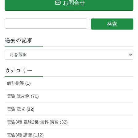
お問合せ
過去の記事
過
去
の
記
カテゴリー
事
個別指導 (1)
電験 読み物 (70)
電験 電卓 (12)
電験3種 電験2種 無料 講習 (32)
電験3種 講習 (112)