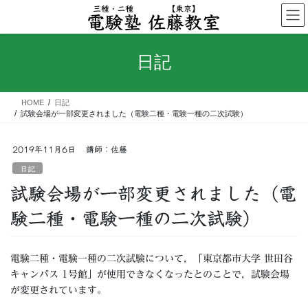
コ
ナ
ン
ビ
テ
ゲ
ン
ー
日記
ツ
シ
へ
ョ
ス
ン
HOME
日記
キ
に
試験会場が一部変更されました（電験二種・電験一種の二次試験）
ッ
移
プ
動
2019年11月6日
講師：佐藤
日記
試験会場が一部変更されました（電
験二種・電験一種の二次試験）
電験二種・電験一種の二次試験について，「東京都市大学 世田谷
キャンパス 1号館」が使用できなくなったとのことで，試験会場
が変更されています。