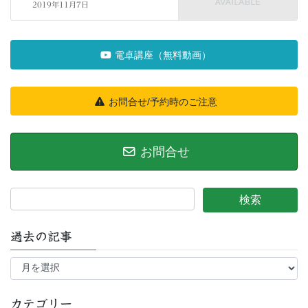
2019年11月7日
電卓講座（無料動画）
お問合せ/予約時のご注意
お問合せ
過去の記事
過
去
の
記
カテゴリー