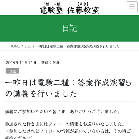
コ
ナ
ン
ビ
テ
ゲ
ン
ー
日記
ツ
シ
へ
ョ
ス
ン
HOME
日記
一昨日は電験二種：答案作成演習5の講義を行いました
キ
に
ッ
移
プ
動
2019年11月11日
講師：佐藤
日記
一昨日は電験二種：答案作成演習5
の講義を行いました
講義にご参加いただいた皆さま，ありがとうございました。
参加された皆さまにはフォローの情報をお送りいたしました。
（参加したけれどフォローの情報が届いていない方は，その旨ご
連絡ください）