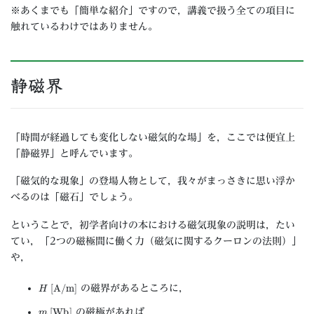
※あくまでも「簡単な紹介」ですので，講義で扱う全ての項目に
触れているわけではありません。
静磁界
「時間が経過しても変化しない磁気的な場」を，ここでは便宜上
「静磁界」と呼んでいます。
「磁気的な現象」の登場人物として，我々がまっさきに思い浮か
べるのは「磁石」でしょう。
ということで，初学者向けの本における磁気現象の説明は，たい
てい，「2つの磁極間に働く力（磁気に関するクーロンの法則）」
や，
H
[A/m]
の磁界があるところに，
m
[Wb]
の磁極があれば，