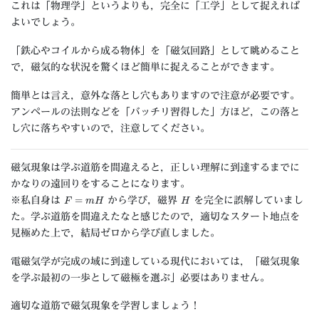
これは「物理学」というよりも，完全に「工学」として捉えれば
よいでしょう。
「鉄心やコイルから成る物体」を「磁気回路」として眺めること
で，磁気的な状況を驚くほど簡単に捉えることができます。
簡単とは言え，意外な落とし穴もありますので注意が必要です。
アンペールの法則などを「バッチリ習得した」方ほど，この落と
し穴に落ちやすいので，注意してください。
磁気現象は学ぶ道筋を間違えると，正しい理解に到達するまでに
かなりの遠回りをすることになります。
F
=
m
H
H
※私自身は
から学び，磁界
を完全に誤解していまし
た。学ぶ道筋を間違えたなと感じたので，適切なスタート地点を
見極めた上で，結局ゼロから学び直しました。
電磁気学が完成の域に到達している現代においては，「磁気現象
を学ぶ最初の一歩として磁極を選ぶ」必要はありません。
適切な道筋で磁気現象を学習しましょう！