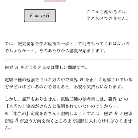
では，磁気現象を学ぶ最初の一歩として何をもってくればよいの
でしょうか……，そのあたりから講義が始まります。
H
磁界
をどう捉えるかは難しい問題です。
H
電験三種の勉強をされた方の中で磁界
を正しく理解されている
方がどれほどいるのかを考えると，不安な気持ちになります。
H
しかし，無理もありません。電験三種の参考書には，磁界
の
「本当の」定義がきちんと説明されていないのですから…。
H
→
※「本当の」定義をきちんと説明しようとすれば，磁界
と磁束
B
→
密度
が違う方向を向くところまで視野に入れなければなりませ
ん。
H