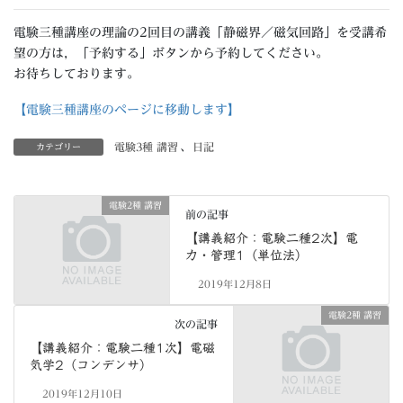
電験三種講座の理論の2回目の講義「静磁界／磁気回路」を受講希
望の方は，「予約する」ボタンから予約してください。
お待ちしております。
【電験三種講座のページに移動します】
電験3種 講習
、
日記
カテゴリー
電験2種 講習
前の記事
【講義紹介：電験二種2次】電
力・管理1（単位法）
2019年12月8日
電験2種 講習
次の記事
【講義紹介：電験二種1次】電磁
気学2（コンデンサ）
2019年12月10日