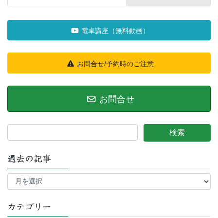
電卓講座（無料動画）
お問合せ/予約時のご注意
お問合せ
過去の記事
過
去
の
記
カテゴリー
事