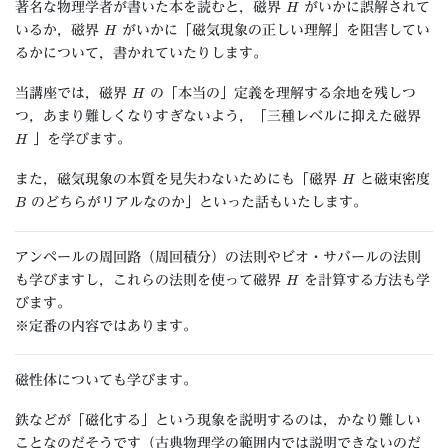
著名な物理学者が書いた本を読むと，磁界
がいかに誤解されて
H
いるか，磁界
がいかに「磁気現象の正しい理解」を阻害してい
るかについて，書かれていたりします。
H
当講座では，磁界
の「本当の」定義を理解する余地を残しつ
つ，あまり難しくなりすぎないよう，「三種レベルに抑えた磁界
H
」を学びます。
H
また，磁気現象の本質を見失わないためにも「磁界
と磁束密度
B
のどちらがリアルなのか」といった話もいたします。
アンペールの周回路（周回積分）の法則やビオ・サバールの法則
H
も学びますし，これらの法則を使って磁界
を計算する方法も学
びます。
※定番の内容ではあります。
磁性体についても学びます。
鉄などが「磁化する」という現象を説明するのは，かなり難しい
ことなのだそうです（古典物理学の範囲内では説明できないのだ