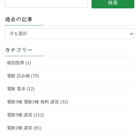
過去の記事
過
去
の
記
カテゴリー
事
個別指導 (1)
電験 読み物 (70)
電験 電卓 (12)
電験3種 電験2種 無料 講習 (32)
電験3種 講習 (112)
電験2種 講習 (81)