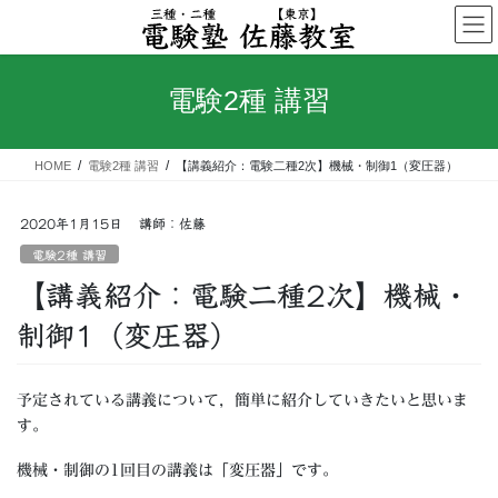
コ
ナ
ン
ビ
テ
ゲ
ン
ー
電験2種 講習
ツ
シ
へ
ョ
ス
ン
HOME
電験2種 講習
【講義紹介：電験二種2次】機械・制御1（変圧器）
キ
に
ッ
移
プ
動
2020年1月15日
講師：佐藤
電験2種 講習
【講義紹介：電験二種2次】機械・
制御1（変圧器）
予定されている講義について，簡単に紹介していきたいと思いま
す。
機械・制御の1回目の講義は「変圧器」です。