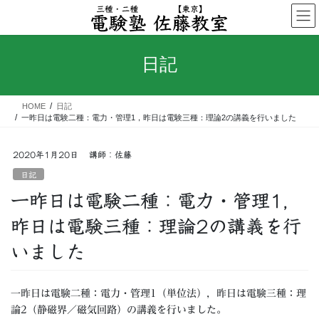
コ
ナ
ン
ビ
テ
ゲ
ン
ー
日記
ツ
シ
へ
ョ
ス
ン
HOME
日記
キ
に
一昨日は電験二種：電力・管理1，昨日は電験三種：理論2の講義を行いました
ッ
移
プ
動
2020年1月20日
講師：佐藤
日記
一昨日は電験二種：電力・管理1，
昨日は電験三種：理論2の講義を行
いました
一昨日は電験二種：電力・管理1（単位法），昨日は電験三種：理
論2（静磁界／磁気回路）の講義を行いました。