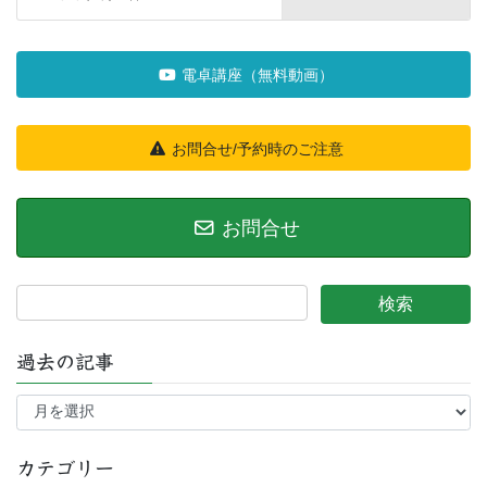
電卓講座（無料動画）
お問合せ/予約時のご注意
お問合せ
過去の記事
過
去
の
記
カテゴリー
事