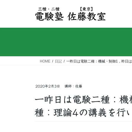
コ
ナ
ン
ビ
テ
ゲ
ン
ー
ツ
シ
へ
ョ
ス
ン
キ
に
ッ
移
HOME
日記
一昨日は電験二種：機械・制御1，昨日は
プ
動
2020年2月3日
講師：佐藤
一昨日は電験二種：機
種：理論4の講義を行