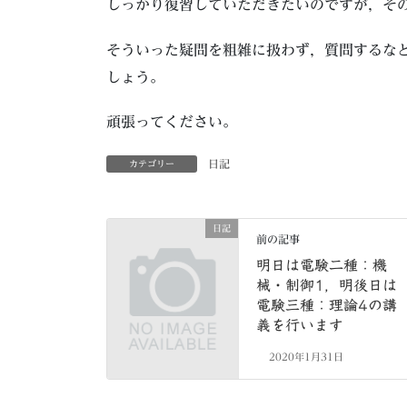
しっかり復習していただきたいのですが，そ
そういった疑問を粗雑に扱わず，質問するな
しょう。
頑張ってください。
日記
カテゴリー
日記
前の記事
明日は電験二種：機
械・制御1，明後日は
電験三種：理論4の講
義を行います
2020年1月31日