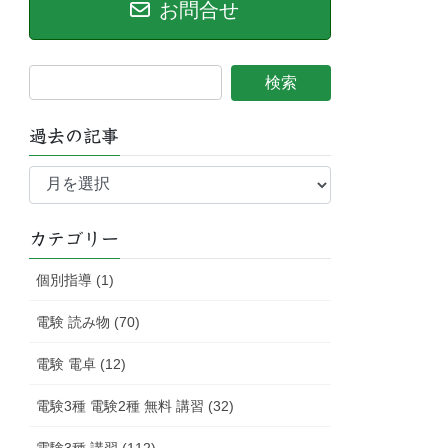
お問合せ
過去の記事
過
去
の
記
カテゴリー
事
個別指導 (1)
電験 読み物 (70)
電験 電卓 (12)
電験3種 電験2種 無料 講習 (32)
電験3種 講習 (112)