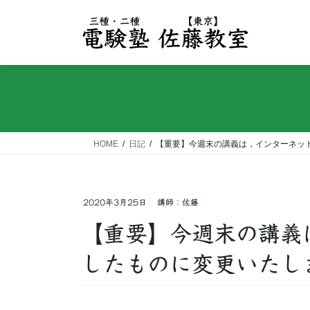
コ
ナ
ン
ビ
テ
ゲ
ン
ー
ツ
シ
へ
ョ
ス
ン
キ
に
ッ
移
HOME
日記
【重要】今週末の講義は，インターネッ
プ
動
2020年3月25日
講師：佐藤
【重要】今週末の講義
したものに変更いたし