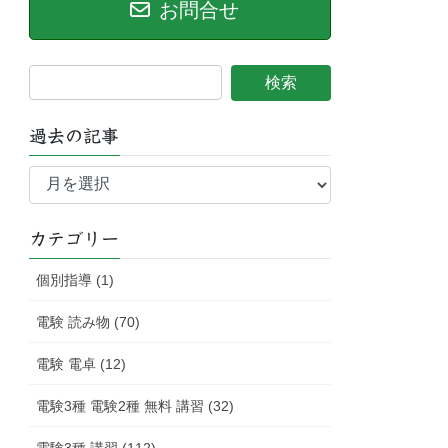
お問合せ
過去の記事
過
去
の
記
カテゴリー
事
個別指導 (1)
電験 読み物 (70)
電験 電卓 (12)
電験3種 電験2種 無料 講習 (32)
電験3種 講習 (112)