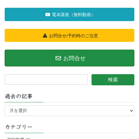
電卓講座（無料動画）
お問合せ/予約時のご注意
お問合せ
過去の記事
過
去
の
記
カテゴリー
事