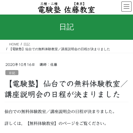
コ
ナ
ン
ビ
テ
ゲ
ン
ー
日記
ツ
シ
へ
ョ
ス
ン
HOME
日記
キ
に
【電験塾】仙台での無料体験教室／講座説明会の日程が決まりました
ッ
移
プ
動
2020年10月16日
講師：佐藤
日記
【電験塾】仙台での無料体験教室／
講座説明会の日程が決まりました
仙台での無料体験教室／講座説明会の日程が決まりました。
詳しくは，【無料体験教室】のページをご覧ください。