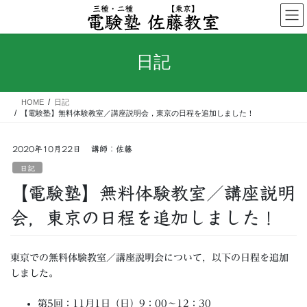
コ
ナ
ン
ビ
テ
ゲ
ン
ー
日記
ツ
シ
へ
ョ
ス
ン
HOME
日記
キ
に
【電験塾】無料体験教室／講座説明会，東京の日程を追加しました！
ッ
移
プ
動
2020年10月22日
講師：佐藤
日記
【電験塾】無料体験教室／講座説明
会，東京の日程を追加しました！
東京での無料体験教室／講座説明会について，以下の日程を追加
しました。
第5回：11月1日（日）9：00～12：30