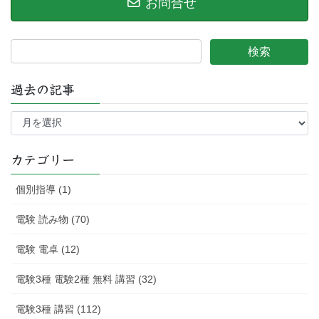
お問合せ
過去の記事
過
去
の
記
カテゴリー
事
個別指導 (1)
電験 読み物 (70)
電験 電卓 (12)
電験3種 電験2種 無料 講習 (32)
電験3種 講習 (112)