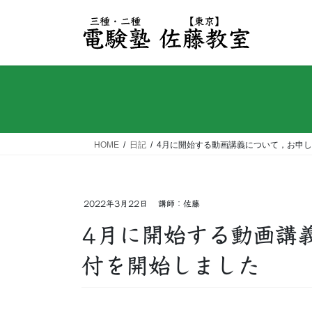
コ
ナ
ン
ビ
テ
ゲ
ン
ー
ツ
シ
へ
ョ
ス
ン
キ
に
ッ
移
HOME
日記
4月に開始する動画講義について，お申
プ
動
2022年3月22日
講師：佐藤
4月に開始する動画講
付を開始しました