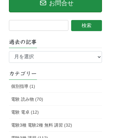
お問合せ
過去の記事
過
去
の
記
カテゴリー
事
個別指導 (1)
電験 読み物 (70)
電験 電卓 (12)
電験3種 電験2種 無料 講習 (32)
電験3種 講習 (112)