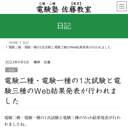
コ
ナ
ン
ビ
テ
ゲ
ン
ー
日記
ツ
シ
へ
ョ
ス
ン
HOME
日記
キ
に
電験二種・電験一種の1次試験と電験三種のWeb結果発表が行われました
ッ
移
プ
動
2023年9月5日
講師：佐藤
日記
電験二種・電験一種の1次試験と電
験三種のWeb結果発表が行われま
した
電験二種・電験一種の1次試験と電験三種のWeb結果発表が行わ
れましたね。