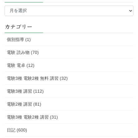
過
去
の
記
カテゴリー
事
個別指導 (1)
電験 読み物 (70)
電験 電卓 (12)
電験3種 電験2種 無料 講習 (32)
電験3種 講習 (112)
電験2種 講習 (81)
電験3種 電験2種 講習 (31)
日記 (600)