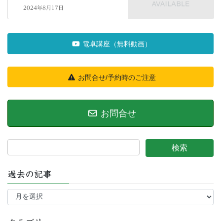
2024年8月17日
電卓講座（無料動画）
お問合せ/予約時のご注意
お問合せ
過去の記事
過
去
の
記