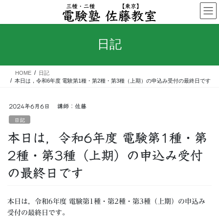
コ
ナ
ン
ビ
テ
ゲ
ン
ー
日記
ツ
シ
へ
ョ
ス
ン
HOME
日記
キ
に
本日は，令和6年度 電験第1種・第2種・第3種（上期）の申込み受付の最終日です
ッ
移
プ
動
2024年6月6日
講師：佐藤
日記
本日は，令和6年度 電験第1種・第
2種・第3種（上期）の申込み受付
の最終日です
本日は，令和6年度 電験第1種・第2種・第3種（上期）の申込み
受付の最終日です。