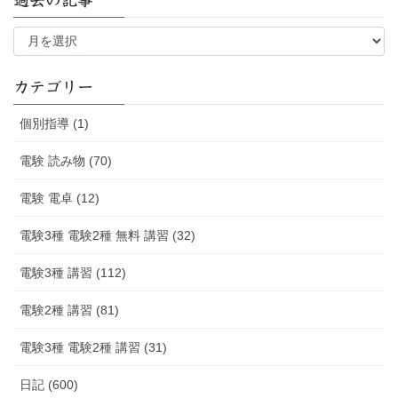
過
去
の
記
カテゴリー
事
個別指導 (1)
電験 読み物 (70)
電験 電卓 (12)
電験3種 電験2種 無料 講習 (32)
電験3種 講習 (112)
電験2種 講習 (81)
電験3種 電験2種 講習 (31)
日記 (600)