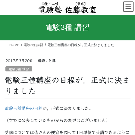
コ
ナ
ン
ビ
テ
ゲ
ン
ー
電験3種 講習
ツ
シ
へ
ョ
ス
ン
HOME
電験3種 講習
電験三種講座の日程が，正式に決まりました
キ
に
ッ
移
プ
動
2017年9月20日
講師：佐藤
電験3種 講習
電験三種講座の日程が，正式に決ま
りました
電験三種講座の日程
が，正式に決まりました。
（すでに公表していたものからの変更はございません）
受講については皆さんの便宜を図って1日単位で受講できるように