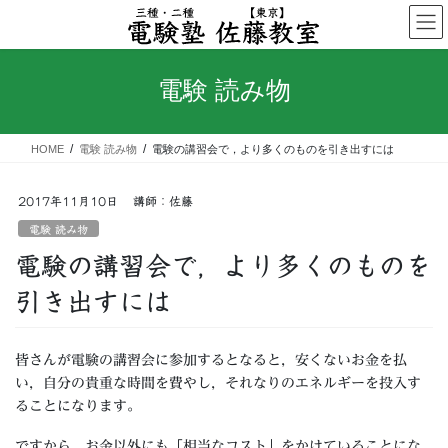
コ
ナ
ン
ビ
テ
ゲ
ン
ー
電験 読み物
ツ
シ
へ
ョ
ス
ン
HOME
電験 読み物
電験の講習会で，より多くのものを引き出すには
キ
に
ッ
移
プ
動
2017年11月10日
講師：佐藤
電験 読み物
電験の講習会で，より多くのものを
引き出すには
皆さんが電験の講習会に参加するとなると，安くないお金を払
い，自分の貴重な時間を費やし，それなりのエネルギーを投入す
ることになります。
ですから，お金以外にも「相当なコスト」をかけていることにな