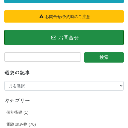
お問合せ/予約時のご注意
お問合せ
過去の記事
過
去
の
記
カテゴリー
事
個別指導 (1)
電験 読み物 (70)