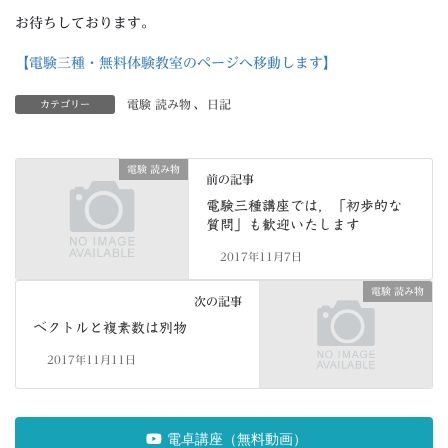
お待ちしております。
【電験三種・無料体験教室のページへ移動します】
電験 読み物
、
日記
カテゴリー
電験 読み物
前の記事
電験三種講座では，「初歩的な
質問」も歓迎いたします
2017年11月7日
電験 読み物
次の記事
ベクトルと複素数は別物
2017年11月11日
電卓講座（無料動画）