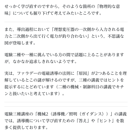
せっかく学び直すのですから，そのような箇所の「物理的な意
味」についても掘り下げて考えてみたいところです。
また，導出過程において「理想変圧器の一次側から入力される電
力と二次側から出て行く電力が釣り合わない」という，不思議な
図が登場します。
電験二種や一種に挑んでいる方の間で話題に上ることがあります
が，なかなか追求しきれないようです。
実は，ファラデーの電磁誘導の法則に「原因」が2つあることを理
解しているとこの謎が解けるのですが，三種の講義ではヒントを
提示するにとどめています（二種の機械・制御科目の講義でキチ
ンと扱いたいと考えています）。
電験三種講座の「機械2（誘導機／照明〈ガイダンス〉）」の講義
では，誘導機について学び直すための「答え」や「ヒント」を数
多く提供しております。