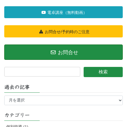
電卓講座（無料動画）
お問合せ/予約時のご注意
お問合せ
過去の記事
過
去
の
記
カテゴリー
事
個別指導 (1)