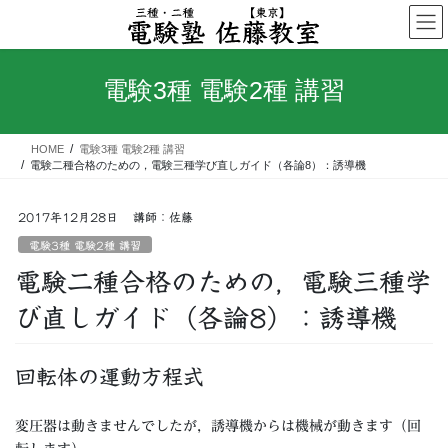
コ
ナ
ン
ビ
テ
ゲ
ン
ー
電験3種 電験2種 講習
ツ
シ
へ
ョ
ス
ン
HOME
電験3種 電験2種 講習
キ
に
電験二種合格のための，電験三種学び直しガイド（各論8）：誘導機
ッ
移
プ
動
2017年12月28日
講師：佐藤
電験3種 電験2種 講習
電験二種合格のための，電験三種学
び直しガイド（各論8）：誘導機
回転体の運動方程式
変圧器は動きませんでしたが，誘導機からは機械が動きます（回