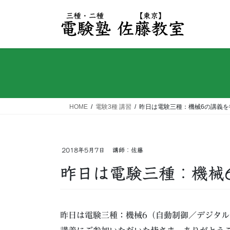
コ
ナ
ン
ビ
テ
ゲ
ン
ー
ツ
シ
へ
ョ
ス
ン
キ
に
ッ
移
HOME
電験3種 講習
昨日は電験三種：機械6の講義を
プ
動
2018年5月7日
講師：佐藤
昨日は電験三種：機械
昨日は電験三種：機械6（自動制御／デジタ