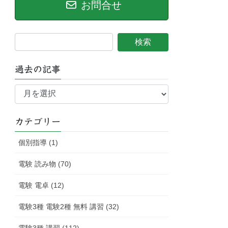
お問合せ
過去の記事
過
去
の
記
カテゴリー
事
個別指導 (1)
電験 読み物 (70)
電験 電卓 (12)
電験3種 電験2種 無料 講習 (32)
電験3種 講習 (112)