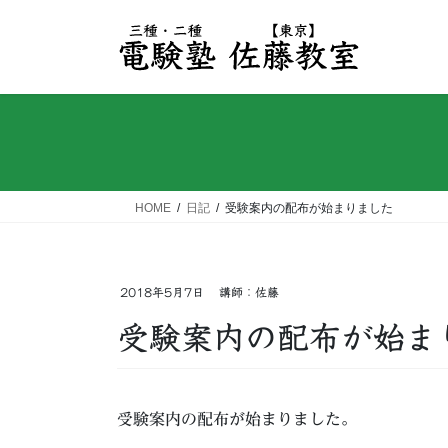
コ
ナ
ン
ビ
テ
ゲ
ン
ー
ツ
シ
へ
ョ
ス
ン
キ
に
ッ
移
HOME
日記
受験案内の配布が始まりました
プ
動
2018年5月7日
講師：佐藤
受験案内の配布が始ま
受験案内の配布が始まりました。