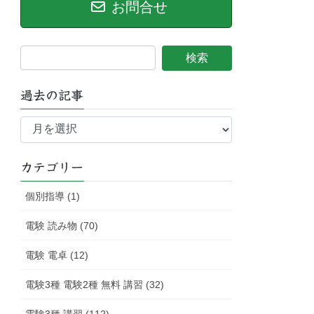
お問合せ
過去の記事
過
去
の
記
カテゴリー
事
個別指導 (1)
電験 読み物 (70)
電験 電卓 (12)
電験3種 電験2種 無料 講習 (32)
電験3種 講習 (112)