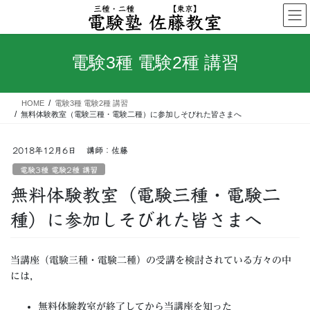
コ
ナ
ン
ビ
テ
ゲ
ン
ー
電験3種 電験2種 講習
ツ
シ
へ
ョ
ス
ン
HOME
電験3種 電験2種 講習
キ
に
無料体験教室（電験三種・電験二種）に参加しそびれた皆さまへ
ッ
移
プ
動
2018年12月6日
講師：佐藤
電験3種 電験2種 講習
無料体験教室（電験三種・電験二
種）に参加しそびれた皆さまへ
当講座（電験三種・電験二種）の受講を検討されている方々の中
には，
無料体験教室が終了してから当講座を知った