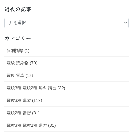
過去の記事
過
去
の
記
カテゴリー
事
個別指導 (1)
電験 読み物 (70)
電験 電卓 (12)
電験3種 電験2種 無料 講習 (32)
電験3種 講習 (112)
電験2種 講習 (81)
電験3種 電験2種 講習 (31)