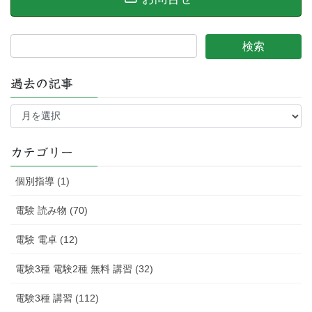
過去の記事
過
去
の
記
カテゴリー
事
個別指導 (1)
電験 読み物 (70)
電験 電卓 (12)
電験3種 電験2種 無料 講習 (32)
電験3種 講習 (112)