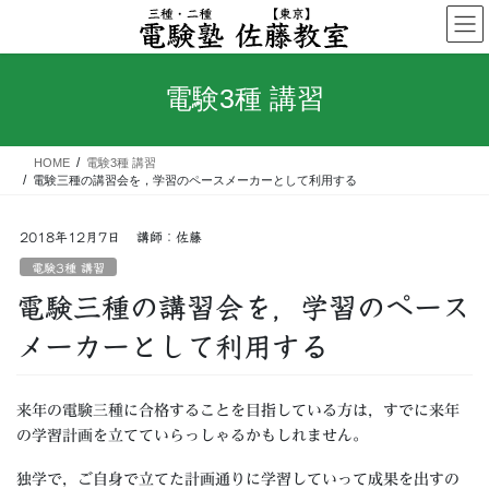
コ
ナ
ン
ビ
テ
ゲ
ン
ー
電験3種 講習
ツ
シ
へ
ョ
ス
ン
HOME
電験3種 講習
キ
に
電験三種の講習会を，学習のペースメーカーとして利用する
ッ
移
プ
動
2018年12月7日
講師：佐藤
電験3種 講習
電験三種の講習会を，学習のペース
メーカーとして利用する
来年の電験三種に合格することを目指している方は，すでに来年
の学習計画を立てていらっしゃるかもしれません。
独学で，ご自身で立てた計画通りに学習していって成果を出すの