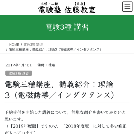
コ
ナ
ン
ビ
テ
ゲ
ン
ー
電験3種 講習
ツ
シ
へ
ョ
ス
ン
HOME
電験3種 講習
キ
に
電験三種講座，講義紹介：理論3（電磁誘導／インダクタンス）
ッ
移
プ
動
2019年1月16日
講師：佐藤
電験3種 講習
電験三種講座，講義紹介：理論
3（電磁誘導／インダクタンス）
予約受付を開始した講義について，簡単な紹介を書いてみたいと
思います。
（「2019年度版」ですので，「2018年度版」に対して多少修正
が入っています）