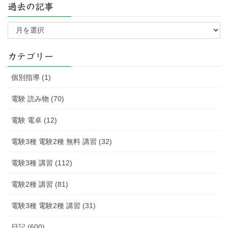
過去の記事
過
去
の
記
カテゴリー
事
個別指導 (1)
電験 読み物 (70)
電験 電卓 (12)
電験3種 電験2種 無料 講習 (32)
電験3種 講習 (112)
電験2種 講習 (81)
電験3種 電験2種 講習 (31)
日記 (600)