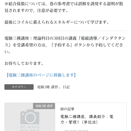
※結合係数については，巷の参考書では誤解を誘発する説明が散
見されますので，注意が必要です。
最後にコイルに蓄えられるエネルギーについて学びます。
電験三種講座：理論科目の3回目の講義「電磁誘導／インダクタン
ス」を受講希望の方は，「予約する」ボタンから予約してくださ
い。
お待ちしております。
【電験三種講座のページに移動します】
電験3種 講習
、
日記
カテゴリー
電験2種 講習
前の記事
電験二種講座，講義紹介：電
力・管理1（単位法）