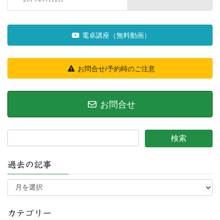
電卓講座（無料動画）
お問合せ/予約時のご注意
お問合せ
過去の記事
過
去
の
記
カテゴリー