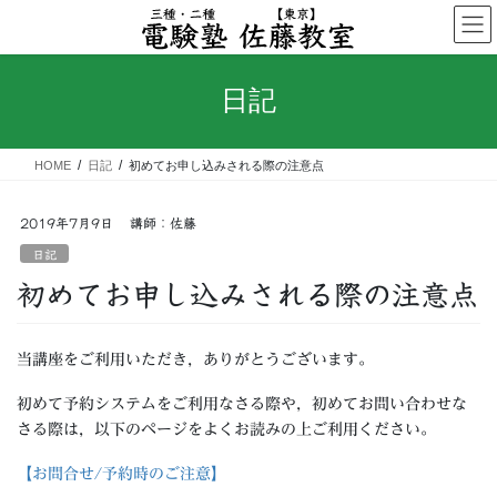
コ
ナ
ン
ビ
テ
ゲ
ン
ー
日記
ツ
シ
へ
ョ
ス
ン
HOME
日記
初めてお申し込みされる際の注意点
キ
に
ッ
移
プ
動
2019年7月9日
講師：佐藤
日記
初めてお申し込みされる際の注意点
当講座をご利用いただき，ありがとうございます。
初めて予約システムをご利用なさる際や，初めてお問い合わせな
さる際は，以下のページをよくお読みの上ご利用ください。
【お問合せ/予約時のご注意】