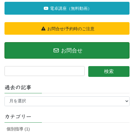
電卓講座（無料動画）
お問合せ/予約時のご注意
お問合せ
過去の記事
過
去
の
記
カテゴリー
事
個別指導 (1)