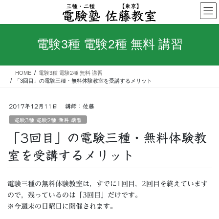
コ
ナ
ン
ビ
テ
ゲ
ン
ー
電験3種 電験2種 無料 講習
ツ
シ
へ
ョ
ス
ン
HOME
電験3種 電験2種 無料 講習
キ
に
「3回目」の電験三種・無料体験教室を受講するメリット
ッ
移
プ
動
2017年12月11日
講師：佐藤
電験3種 電験2種 無料 講習
「3回目」の電験三種・無料体験教
室を受講するメリット
電験三種の無料体験教室は，すでに1回目，2回目を終えています
ので，残っているのは「3回目」だけです。
※今週末の日曜日に開催されます。