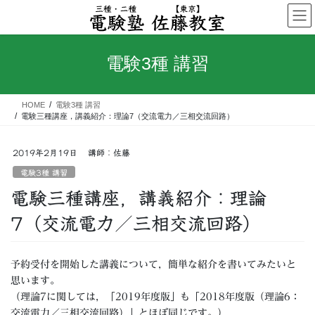
コ
ナ
ン
ビ
テ
ゲ
ン
ー
電験3種 講習
ツ
シ
へ
ョ
ス
ン
HOME
電験3種 講習
キ
に
電験三種講座，講義紹介：理論7（交流電力／三相交流回路）
ッ
移
プ
動
2019年2月19日
講師：佐藤
電験3種 講習
電験三種講座，講義紹介：理論
7（交流電力／三相交流回路）
予約受付を開始した講義について，簡単な紹介を書いてみたいと
思います。
（理論7に関しては，「2019年度版」も「2018年度版（理論6：
交流電力／三相交流回路）」とほぼ同じです。）