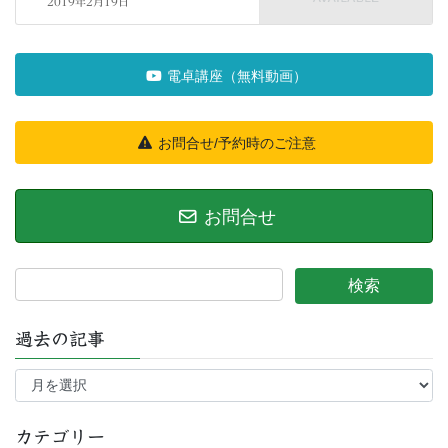
2019年2月19日
電卓講座（無料動画）
お問合せ/予約時のご注意
お問合せ
過去の記事
過
去
の
記
カテゴリー