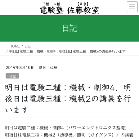
コ
ナ
ン
ビ
テ
ゲ
ン
ー
日記
ツ
シ
へ
ョ
ス
ン
HOME
日記
キ
に
明日は電験二種：機械・制御4，明後日は電験三種：機械2の講義を行います
ッ
移
プ
動
2019年3月15日
講師：佐藤
日記
明日は電験二種：機械・制御4，明
後日は電験三種：機械2の講義を行
います
明日は電験二種：機械・制御4（パワーエレクトロニクス基礎），
明後日は電験三種：機械2（誘導機／照明〈ガイダンス〉）の講義